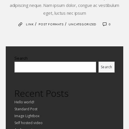
adipiscing neque. Nam ipsum dolor, congue ac vestibulum
eget, luctus nec ipsum
/
/
LINK
POST FORMATS
UNCATEGORIZED
0
Search
Search
Recent Posts
Hello world!
Standard Post
Image Lightbox
Self hosted video