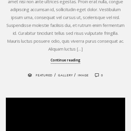
amet nisi non ante ultrices egestas. Proin erat nulla, congue
adipiscing accumsan id, sollicitudin eget dolor. Vestibulum
ipsum urna, consequat vel cursus ut, scelerisque vel nisl.
Suspendisse molestie facilisis dui, et rutrum enim fermentum
id. Curabitur tincidunt tellus sed risus vulputate fringilla.
Mauris luctus posuere odio, quis viverra purus consequat ac.
Aliquam luctus […]
Continue reading
/
/
FEATURED
GALLERY
IMAGE
0