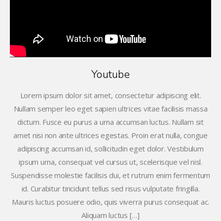
Youtube
Lorem ipsum dolor sit amet, consectetur adipiscing elit.
Nullam semper leo eget sapien ultrices vitae facilisis massa
dictum. Fusce eu purus a urna accumsan luctus. Nullam sit
amet nisi non ante ultrices egestas. Proin erat nulla, congue
adipiscing accumsan id, sollicitudin eget dolor. Vestibulum
ipsum urna, consequat vel cursus ut, scelerisque vel nisl.
Suspendisse molestie facilisis dui, et rutrum enim fermentum
id. Curabitur tincidunt tellus sed risus vulputate fringilla.
Mauris luctus posuere odio, quis viverra purus consequat ac.
Aliquam luctus […]