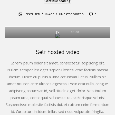
Continue reading
/
/
FEATURED
IMAGE
UNCATEGORIZED
0
00:00
Self hosted video
Lorem ipsum dolor sit amet, consectetur adipiscing elit.
Nullam semper leo eget sapien ultrices vitae facilisis massa
dictum. Fusce eu purus a urna accumsan luctus. Nullam sit
amet nisi non ante ultrices egestas. Proin erat nulla, congue
adipiscing accumsan id, sollicitudin eget dolor. Vestibulum
ipsum urna, consequat vel cursus ut, scelerisque vel nisl.
Suspendisse molestie facilisis dui, et rutrum enim fermentum
id. Curabitur tincidunt tellus sed risus vulputate fringilla.