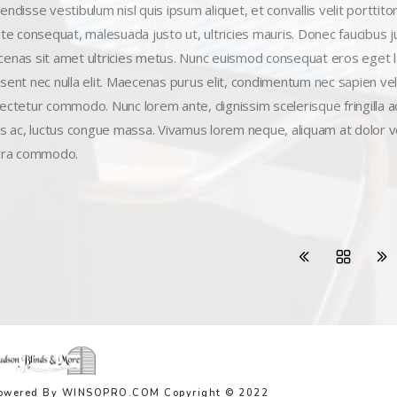
ndisse vestibulum nisl quis ipsum aliquet, et convallis velit porttito
nte consequat, malesuada justo ut, ultricies mauris. Donec faucibus j
enas sit amet ultricies metus. Nunc euismod consequat eros eget la
sent nec nulla elit. Maecenas purus elit, condimentum nec sapien vel,
ctetur commodo. Nunc lorem ante, dignissim scelerisque fringilla ac, s
us ac, luctus congue massa. Vivamus lorem neque, aliquam at dolor 
rra commodo.
owered By WINSOPRO.COM Copyright © 2022