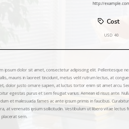
http://example.co
Cost
USD 40
m ipsum dolor sit amet, consectetur adipiscing elit. Pellentesque n
llis, mauris in laoreet tincidunt, metus velit rutrum lectus, at congu
uet, dolor justo ornare sapien, at luctus tortor enim sit amet arcu
itur egestas purus et sem feugiat varius. Aenean id risus ante. Nulla 
rdum et malesuada fames ac ante ipsum primis in faucibus. Curabitur 
ra, at venenatis ipsum sollicitudin. Vestibulum ut libero vitae lectus f
e placerat sem.