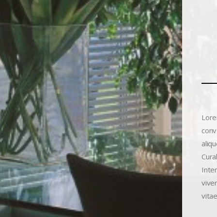
Lore
conva
aliq
Curab
Inte
viver
vita