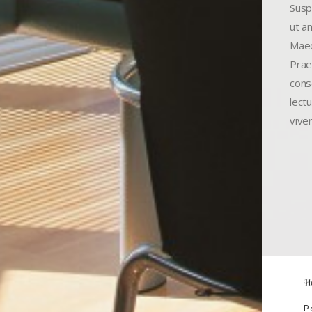
Suspe
ut a
Maec
Prae
conse
lect
vive
P