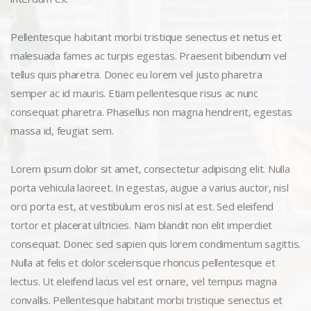
Pellentesque habitant morbi tristique senectus et netus et
malesuada fames ac turpis egestas. Praesent bibendum vel
tellus quis pharetra. Donec eu lorem vel justo pharetra
semper ac id mauris. Etiam pellentesque risus ac nunc
consequat pharetra. Phasellus non magna hendrerit, egestas
massa id, feugiat sem.
Lorem ipsum dolor sit amet, consectetur adipiscing elit. Nulla
porta vehicula laoreet. In egestas, augue a varius auctor, nisl
orci porta est, at vestibulum eros nisl at est. Sed eleifend
tortor et placerat ultricies. Nam blandit non elit imperdiet
consequat. Donec sed sapien quis lorem condimentum sagittis.
Nulla at felis et dolor scelerisque rhoncus pellentesque et
lectus. Ut eleifend lacus vel est ornare, vel tempus magna
convallis. Pellentesque habitant morbi tristique senectus et