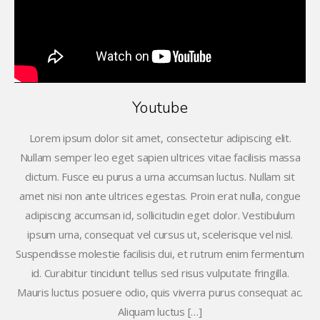
Youtube
Lorem ipsum dolor sit amet, consectetur adipiscing elit.
Nullam semper leo eget sapien ultrices vitae facilisis massa
dictum. Fusce eu purus a urna accumsan luctus. Nullam sit
amet nisi non ante ultrices egestas. Proin erat nulla, congue
adipiscing accumsan id, sollicitudin eget dolor. Vestibulum
ipsum urna, consequat vel cursus ut, scelerisque vel nisl.
Suspendisse molestie facilisis dui, et rutrum enim fermentum
id. Curabitur tincidunt tellus sed risus vulputate fringilla.
Mauris luctus posuere odio, quis viverra purus consequat ac.
Aliquam luctus […]