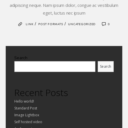
adipiscing neque. Nam ipsum dolor, congue ac vestibulum
eget, luctus nec ipsum
/
/
LINK
POST FORMATS
UNCATEGORIZED
0
Search
Search
Recent Posts
Hello world!
Standard Post
Image Lightbox
Self hosted video