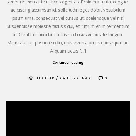
amet nisi non ante ultrices egestas. Proin erat nulla, congue
adipiscing accumsan id, sollicitudin eget dolor. Vestibulum
ipsum urna, consequat vel cursus ut, scelerisque vel nisl.
Suspendisse molestie facilisis dui, et rutrum enim fermentum
id. Curabitur tincidunt tellus sed risus vulputate fringilla.
Mauris luctus posuere odio, quis viverra purus consequat ac.
Aliquam luctus […]
Continue reading
/
/
FEATURED
GALLERY
IMAGE
0