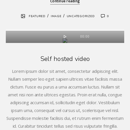
Continue reading
/
/
FEATURED
IMAGE
UNCATEGORIZED
0
00:00
Self hosted video
Lorem ipsum dolor sit amet, consectetur adipiscing elit.
Nullam semper leo eget sapien ultrices vitae facilisis massa
dictum. Fusce eu purus a urna accumsan luctus. Nullam sit
amet nisi non ante ultrices egestas. Proin erat nulla, congue
adipiscing accumsan id, sollicitudin eget dolor. Vestibulum
ipsum urna, consequat vel cursus ut, scelerisque vel nisl.
Suspendisse molestie facilisis dui, et rutrum enim fermentum
id. Curabitur tincidunt tellus sed risus vulputate fringilla.