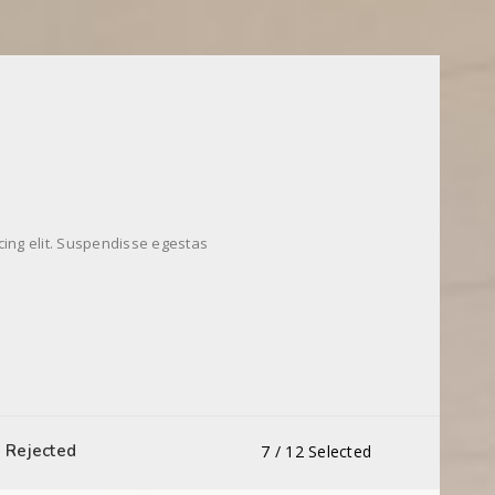
cing elit. Suspendisse egestas
Rejected
7
/
12
Selected