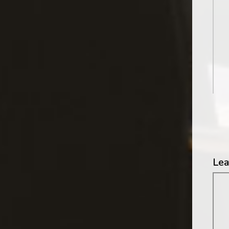
Lea
Me