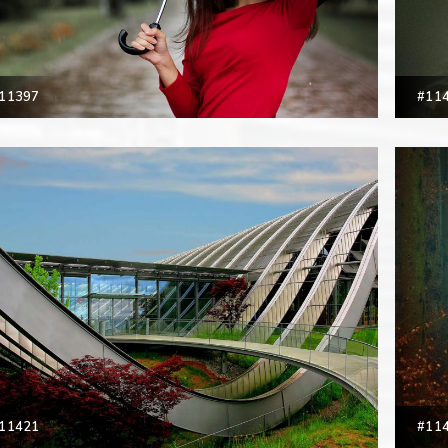
11397
#11
11421
#11