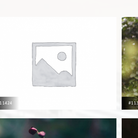
11424
#11