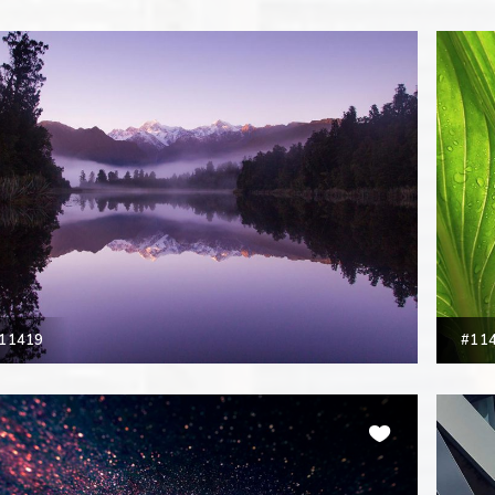
11419
#11