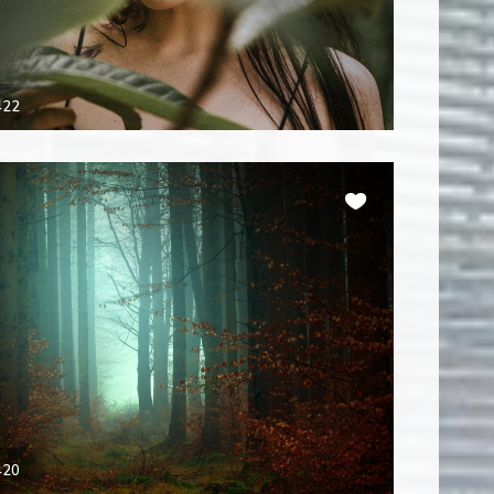
422
420