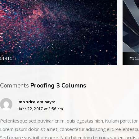
11411
#11
 Comments
Proofing 3 Columns
mondre em
says:
June 22, 2017 at 3:56 am
Pellentesque sed pulvinar enim, quis egestas nibh. Nullam porttito
Lorem ipsum dolor sit amet, consectetur adipiscing elit. Pellentesque
Sed ornare suscipit posuere. Nulla bibendum tempus sapien iaculis 