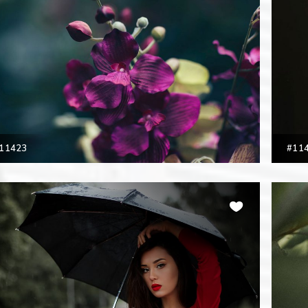
11423
#11