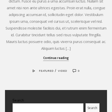
dictum. Fusce eu purus a urna accumsan luctus. Nullam sit
amet nisi non ante ultrices egestas. Proin erat nulla, congue
adipiscing accumsan id, sollicitudin eget dolor. Vestibulum
ipsum urna, consequat vel cursus ut, scelerisque vel nisl.
Suspendisse molestie facilisis dui, et rutrum enim fermentum
id. Curabitur tincidunt tellus sed risus vulputate fringilla.
Mauris luctus posuere odio, quis viverra purus consequat ac.
Aliquam luctus […]
Continue reading
/
FEATURED
VIDEO
0
Search
Search