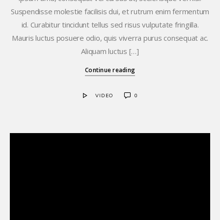
Suspendisse molestie facilisis dui, et rutrum enim fermentum
id. Curabitur tincidunt tellus sed risus vulputate fringilla.
Mauris luctus posuere odio, quis viverra purus consequat ac.
Aliquam luctus […]
Continue reading
VIDEO
0